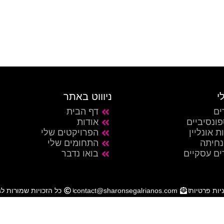
הבית
אודות
פרויקטים
התחומים שלי
ם אוריה עזאני
בואו נדבר
י
ניוווט באתר
ים
דף הבית
ונסיביים
אודות
ת אונליין
הפרויקטים שלי
נחיתה
התחומים שלי
ים עסקיים
בואו נדבר
יות פרטיות
contact@sharonsegalrianos.com
כל הזכויות שמורות לSharon Segal Rianos